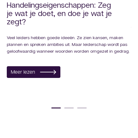
Handelingseigenschappen: Zeg
L
je wat je doet, en doe je wat je
zegt?
In 
tea
ong
Veel leiders hebben goede ideeën. Ze zien kansen, maken
plannen en spreken ambities uit. Maar leiderschap wordt pas
geloofwaardig wanneer woorden worden omgezet in gedrag.
M
Meer lezen