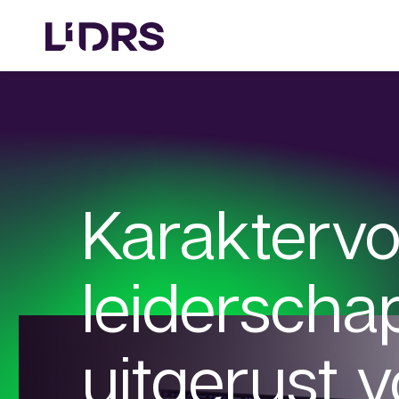
Karaktervo
leiderscha
uitgerust v