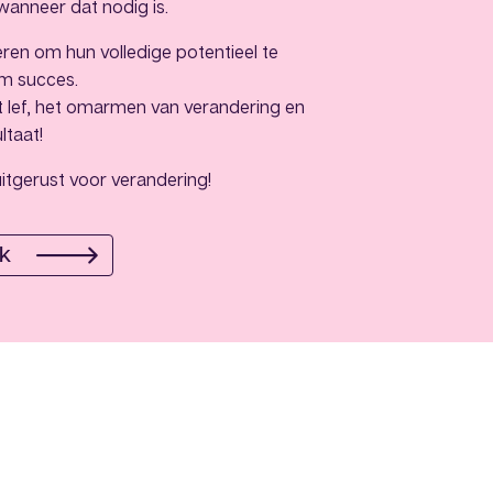
wanneer dat nodig is.
eren om hun volledige potentieel te
am succes.
et lef, het omarmen van verandering en
ltaat!
 uitgerust voor verandering!
ak