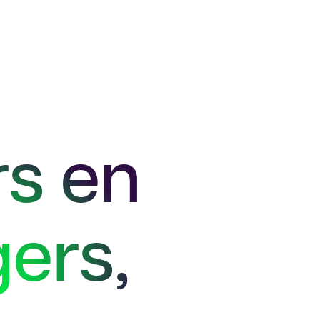
rs en
ers,