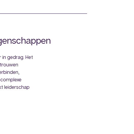
igenschappen
 in gedrag. Het
ertrouwen
erbinden,
 complexe
kt leiderschap