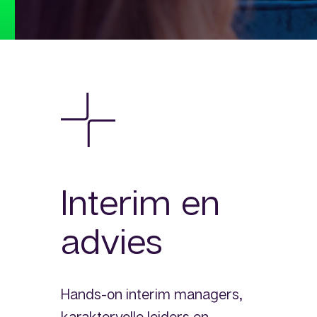
Interim en
advies
Hands-on interim managers,
karaktervolle leiders en