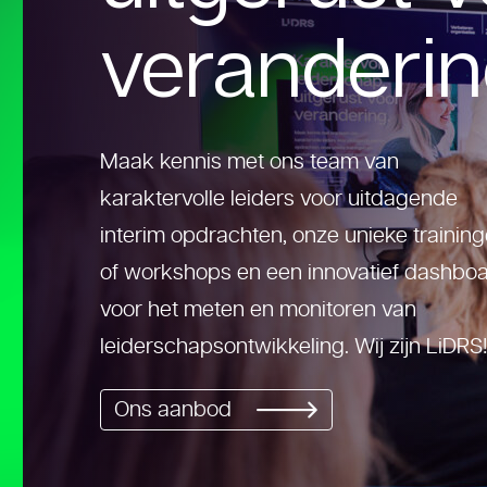
veranderin
Maak kennis met ons team van
karaktervolle leiders voor uitdagende
interim opdrachten, onze unieke trainin
of workshops en een innovatief dashbo
voor het meten en monitoren van
leiderschapsontwikkeling. Wij zijn LiDRS!
Ons aanbod