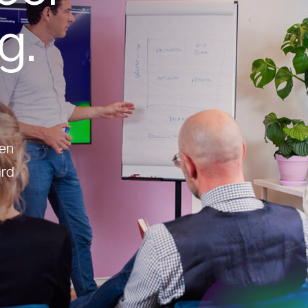
g.
gen
ard