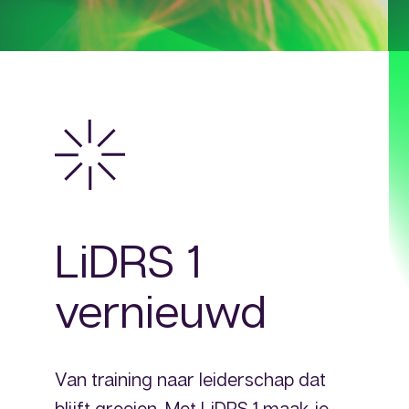
LiDRS 1
vernieuwd
Van training naar leiderschap dat
blijft groeien. Met LiDRS 1 maak je