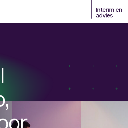
Interim en
advies
l
p,
oor