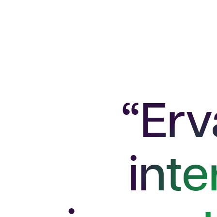
“Erv
int