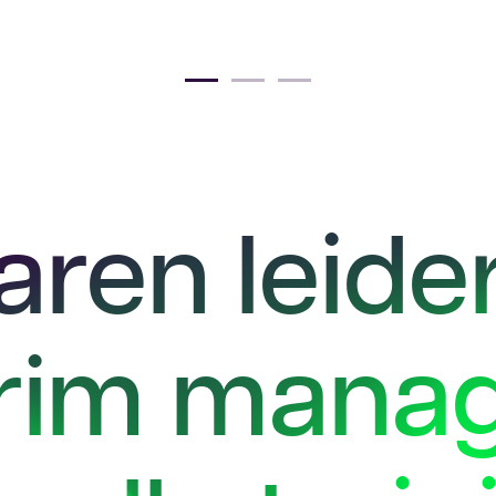
aren leide
erim manag