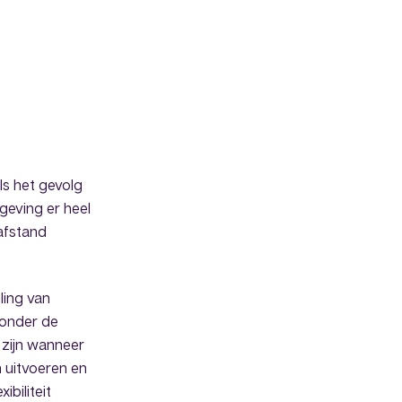
ls het gevolg
eving er heel
afstand
ling van
 onder de
 zijn wanneer
 uitvoeren en
biliteit