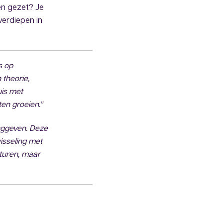
ken gezet? Je
verdiepen in
s op
 theorie,
uis met
en groeien.”
dinggeven. Deze
wisseling met
cturen, maar