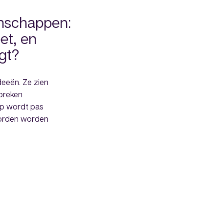
nschappen:
et, en
egt?
deeën. Ze zien
preken
ap wordt pas
orden worden