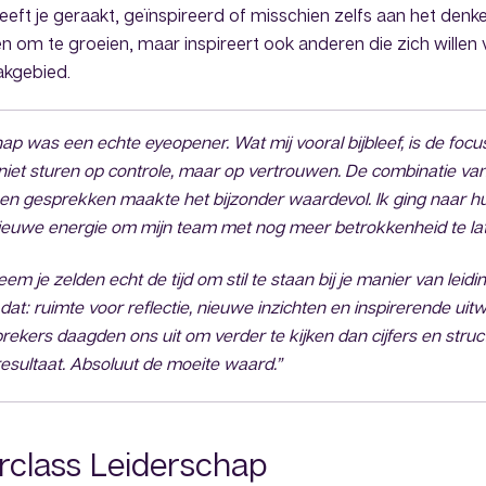
 heeft je geraakt, geïnspireerd of misschien zelfs aan het den
een om te groeien, maar inspireert ook anderen die zich willen 
akgebied.
ap was een echte eyeopener. Wat mij vooral bijbleef, is de focu
niet sturen op controle, maar op vertrouwen. De combinatie van
en gesprekken maakte het bijzonder waardevol. Ik ging naar h
ieuwe energie om mijn team met nog meer betrokkenheid te lat
eem je zelden echt de tijd om stil te staan bij je manier van lei
at: ruimte voor reflectie, nieuwe inzichten en inspirerende uit
ekers daagden ons uit om verder te kijken dan cijfers en stru
esultaat. Absoluut de moeite waard.”
rclass Leiderschap