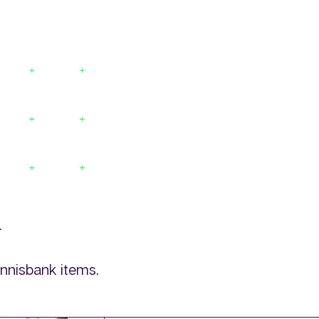
k
ennisbank items.