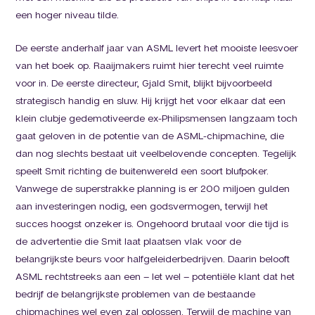
een hoger niveau tilde.
De eerste anderhalf jaar van ASML levert het mooiste leesvoer
van het boek op. Raaijmakers ruimt hier terecht veel ruimte
voor in. De eerste directeur, Gjald Smit, blijkt bijvoorbeeld
strategisch handig en sluw. Hij krijgt het voor elkaar dat een
klein clubje gedemotiveerde ex-Philipsmensen langzaam toch
gaat geloven in de potentie van de ASML-chipmachine, die
dan nog slechts bestaat uit veelbelovende concepten. Tegelijk
speelt Smit richting de buitenwereld een soort blufpoker.
Vanwege de superstrakke planning is er 200 miljoen gulden
aan investeringen nodig, een godsvermogen, terwijl het
succes hoogst onzeker is. Ongehoord brutaal voor die tijd is
de advertentie die Smit laat plaatsen vlak voor de
belangrijkste beurs voor halfgeleiderbedrijven. Daarin belooft
ASML rechtstreeks aan een – let wel – potentiële klant dat het
bedrijf de belangrijkste problemen van de bestaande
chipmachines wel even zal oplossen. Terwijl de machine van