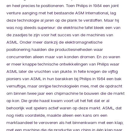
en heel precies te positioneren. Toen Philips in 1984 een joint
venture aanging met het bestaande ASM International, lag
deze technologie al jaren op de plank te verstoffen. Maar hij
was nog steeds superieur: de elektrische tafel bleek een van
de zaadjes te zijn voor het succes van de machines van
ASML. Onder meer dankzij de elektromagnetische
positionering haalden die productiesnelheden waar
concurrenten alleen maar van konden dromen. En zo waren
er meer knappe technische ontwikkelingen van Philips waar
ASML later de vruchten van plukte. In feite kregen de vijftig
pioniers van ASML in hun barakken bij Philips in 1984 een bak
vernuftige, maar onrijpe technologieën mee, met de opdracht
om binnen twee jaar een chipmachine te bouwen die de markt
op kon. Die grote haast kwam voort uit het feit dat er al
behoorlijk wat spelers actief waren op deze markt. ASML, dat
nog niets voorstelde, maakte alleen een kans om een
marktaandeel te veroveren als het binnenkwam met een klap;
met een machine die de productie van chips in één klap naar