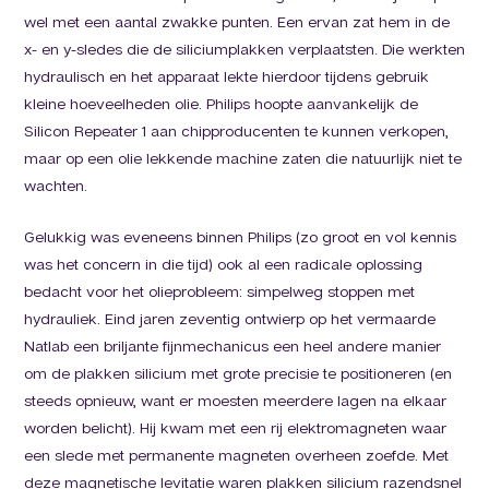
wel met een aantal zwakke punten. Een ervan zat hem in de
x- en y-sledes die de siliciumplakken verplaatsten. Die werkten
hydraulisch en het apparaat lekte hierdoor tijdens gebruik
kleine hoeveelheden olie. Philips hoopte aanvankelijk de
Silicon Repeater 1 aan chipproducenten te kunnen verkopen,
maar op een olie lekkende machine zaten die natuurlijk niet te
wachten.
Gelukkig was eveneens binnen Philips (zo groot en vol kennis
was het concern in die tijd) ook al een radicale oplossing
bedacht voor het olieprobleem: simpelweg stoppen met
hydrauliek. Eind jaren zeventig ontwierp op het vermaarde
Natlab een briljante fijnmechanicus een heel andere manier
om de plakken silicium met grote precisie te positioneren (en
steeds opnieuw, want er moesten meerdere lagen na elkaar
worden belicht). Hij kwam met een rij elektromagneten waar
een slede met permanente magneten overheen zoefde. Met
deze magnetische levitatie waren plakken silicium razendsnel