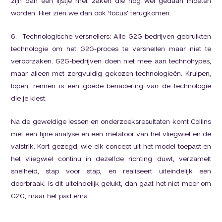
zijn dan een lijstje met zaken die nog wel gedaan moeten
worden. Hier zien we dan ook ‘focus’ terugkomen.
6. Technologische versnellers: Alle G2G-bedrijven gebruikten
technologie om het G2G-proces te versnellen maar niet te
veroorzaken. G2G-bedrijven doen niet mee aan technohypes,
maar alleen met zorgvuldig gekozen technologieën. Kruipen,
lopen, rennen is een goede benadering van de technologie
die je kiest.
Na de geweldige lessen en onderzoeksresultaten komt Collins
met een fijne analyse en een metafoor van het vliegwiel en de
valstrik. Kort gezegd; wie elk concept uit het model toepast en
het vliegwiel continu in dezelfde richting duwt, verzamelt
snelheid, stap voor stap, en realiseert uiteindelijk een
doorbraak. Is dit uiteindelijk gelukt, dan gaat het niet meer om
G2G, maar het pad erna.