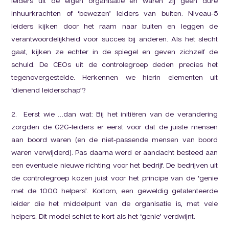
leiders uit de eigen organisatie en waren zij geen dure
inhuurkrachten of ‘bewezen’ leiders van buiten. Niveau-5
leiders kijken door het raam naar buiten en leggen de
verantwoordelijkheid voor succes bij anderen. Als het slecht
gaat, kijken ze echter in de spiegel en geven zichzelf de
schuld. De CEOs uit de controlegroep deden precies het
tegenovergestelde. Herkennen we hierin elementen uit
‘dienend leiderschap’?
2. Eerst wie …dan wat: Bij het initiëren van de verandering
zorgden de G2G-leiders er eerst voor dat de juiste mensen
aan boord waren (en de niet-passende mensen van boord
waren verwijderd). Pas daarna werd er aandacht besteed aan
een eventuele nieuwe richting voor het bedrijf. De bedrijven uit
de controlegroep kozen juist voor het principe van de ‘genie
met de 1000 helpers’. Kortom, een geweldig getalenteerde
leider die het middelpunt van de organisatie is, met vele
helpers. Dit model schiet te kort als het ‘genie’ verdwijnt.