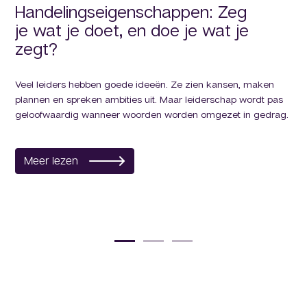
Handelingseigenschappen: Zeg
T
je wat je doet, en doe je wat je
zegt?
Het
man
aut
Veel leiders hebben goede ideeën. Ze zien kansen, maken
plannen en spreken ambities uit. Maar leiderschap wordt pas
geloofwaardig wanneer woorden worden omgezet in gedrag.
M
Meer lezen