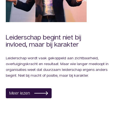
Leiderschap begint niet bij
A
invloed, maar bij karakter
Het
pre
Leiderschap wordt vaak gekoppeld aan zichtbaarheid,
bes
overtuigingskracht en resultaat. Maar wie langer meeloopt in
de 
organisaties weet dat duurzaam leiderschap ergens anders
begint. Niet bij macht of positie, maar bij karakter.
M
Meer lezen